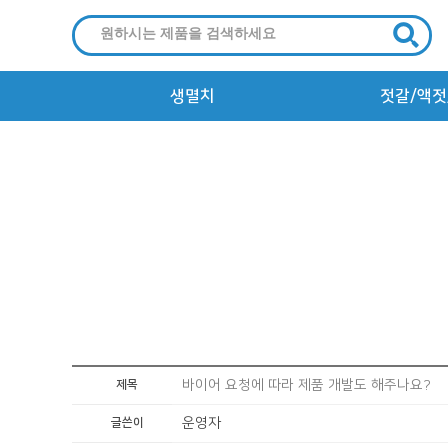
생멸치
젓갈/액젓
건멸치
바이어 요청에 따라 제품 개발도 해주나요?
제목
운영자
글쓴이