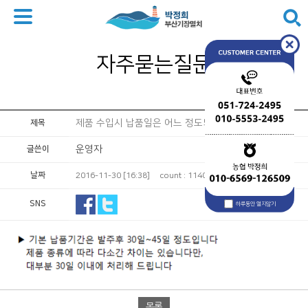
자주묻는질문
제품 수입시 납품일은 어느 정도되나요?
제목
운영자
글쓴이
날짜
2016-11-30 [16:38]
count : 1140
SNS
하루동안 열지않기
목록